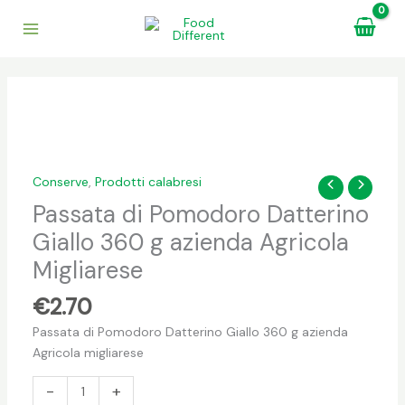
Vai
al
contenuto
Passata
di
Pomodoro
Datterino
Conserve
,
Prodotti calabresi
Giallo
Passata di Pomodoro Datterino
360
Giallo 360 g azienda Agricola
g
azienda
Migliarese
Agricola
€
2.70
Migliarese
quantità
Passata di Pomodoro Datterino Giallo 360 g azienda
Agricola migliarese
-
+