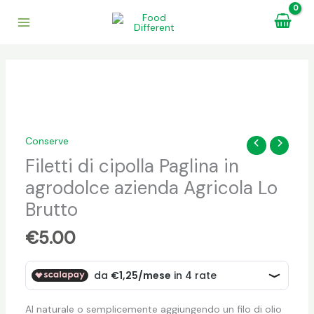
Vai
al
contenuto
Filetti
di
cipolla
Paglina
Conserve
in
Filetti di cipolla Paglina in
agrodolce
agrodolce azienda Agricola Lo
azienda
Agricola
Brutto
Lo
€
5.00
Brutto
quantità
Al naturale o semplicemente aggiungendo un filo di olio