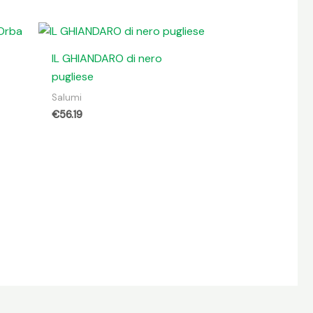
IL GHIANDARO di nero
pugliese
Salumi
€
56.19