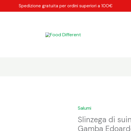
Spedizione gratuita per ordini superiori a 100€
Salumi
Slinzega di sui
Gamba Edoard