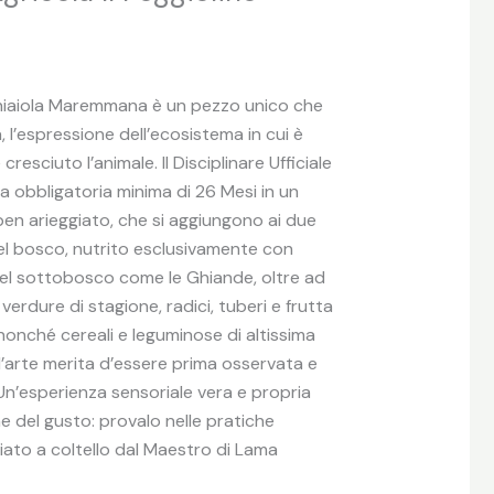
hiaiola Maremmana è un pezzo unico che
, l’espressione dell’ecosistema in cui è
cresciuto l’animale. Il Disciplinare Ufficiale
 obbligatoria minima di 26 Mesi in un
ben arieggiato, che si aggiungono ai due
 nel bosco, nutrito esclusivamente con
el sottobosco come le Ghiande, oltre ad
verdure di stagione, radici, tuberi e frutta
nonché cereali e leguminose di altissima
’arte merita d’essere prima osservata e
Un’esperienza sensoriale vera e propria
 del gusto: provalo nelle pratiche
liato a coltello dal Maestro di Lama