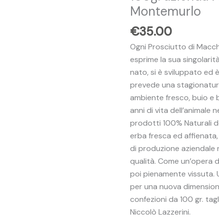
PROSCIUTTO
Montemurlo
DA
€
35.00
100g.
azienda
Ogni Prosciutto di Macc
Agricola
esprime la sua singolarità
Il
nato, si è sviluppato ed è 
Poggiolino
prevede una stagionatura
Montemurlo
ambiente fresco, buio e 
quantità
anni di vita dell’animale
prodotti 100% Naturali d
erba fresca ed affienata, 
di produzione aziendale 
qualità. Come un’opera d
poi pienamente vissuta. 
per una nuova dimensione
confezioni da 100 gr. tag
Niccolò Lazzerini.