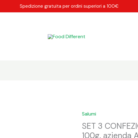
Spedizione gratuita per ordini superiori a 100€
SET
Salumi
3
SET 3 CONFEZI
CONFEZIONI
100g. azienda A
DI