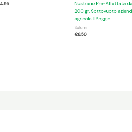
Nostrano Pre-Affettata d
14.95
200 gr. Sottovuoto azien
agricola Il Poggio
Salumi
€
6.50