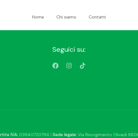
Home
Chi siamo
Contatti
Seguici su:
rtita IVA:
03940720794 |
Sede legale:
Via Risorgimento Olivadi 8806