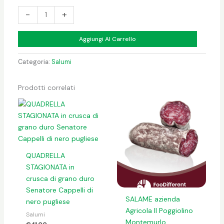
-
+
Aggiungi Al Carrello
Categoria:
Salumi
Prodotti correlati
QUADRELLA
STAGIONATA in
crusca di grano duro
Senatore Cappelli di
SALAME azienda
nero pugliese
Agricola Il Poggiolino
Salumi
Montemurlo