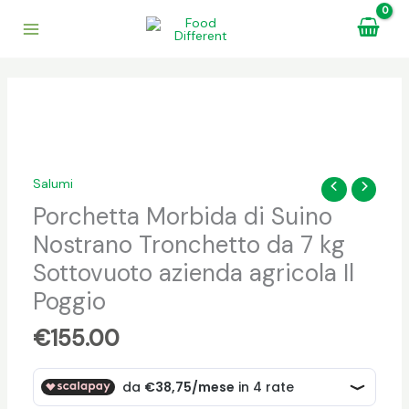
Vai
al
contenuto
Porchetta
Morbida
di
Suino
Salumi
Nostrano
Porchetta Morbida di Suino
Tronchetto
Nostrano Tronchetto da 7 kg
da
7
Sottovuoto azienda agricola Il
kg
Poggio
Sottovuoto
azienda
€
155.00
agricola
Il
Poggio