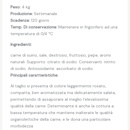
quantità
Peso:
4 kg
Produzione:
Settimanale
Scadenza:
120 giorni
Temp. Di conservazione:
Mantenere in frigorifero ad una
temperatura di 0/4 °C
Ingredienti:
carne di suino, sale, destrosio, fruttosio, pepe, aromi
naturali. Supporto: citrato di sodio. Conservanti: nitrito
di sodio. Antiossidante: ascorbato di sodio.
Principali caratteristiche:
Al taglio si presenta di colore leggermente rosato,
compatta, ben aromatizzata ma delicatamente salata,
permettendo di assaporare al meglio l’elevatissima
qualità della carne. Determinante è anche la cottura a
bassa temperatura che mantiene inalterate le qualità
organolettiche della carne, e le dona una particolare
morbidezza.