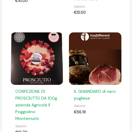
€
41.00
Salumi
€
13.00
CONFEZIONE DI
IL GHIANDARO di nero
PROSCIUTTO DA 100g
pugliese
azienda Agricola Il
Salumi
Poggiolino
€
56.19
Montemurlo
Salumi