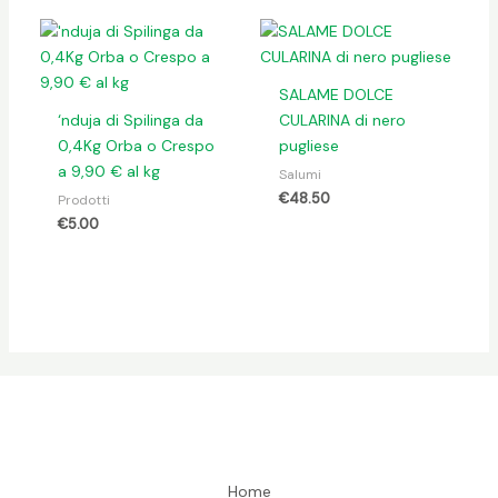
SALAME DOLCE
‘nduja di Spilinga da
CULARINA di nero
0,4Kg Orba o Crespo
pugliese
a 9,90 € al kg
Salumi
€
48.50
Prodotti
€
5.00
Home