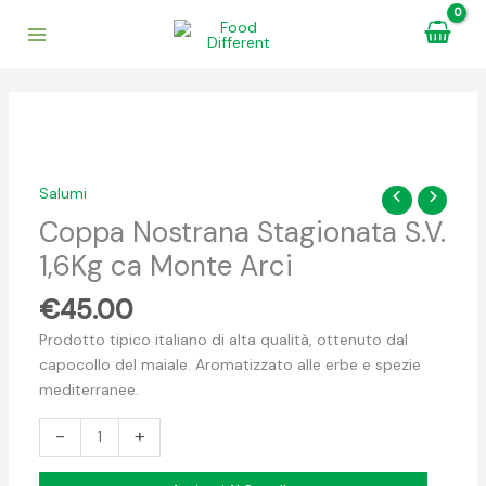
Vai
al
contenuto
Coppa
Nostrana
Stagionata
Salumi
S.V.
Coppa Nostrana Stagionata S.V.
1,6Kg
ca
1,6Kg ca Monte Arci
Monte
Arci
€
45.00
quantità
Prodotto tipico italiano di alta qualità, ottenuto dal
capocollo del maiale. Aromatizzato alle erbe e spezie
mediterranee.
-
+