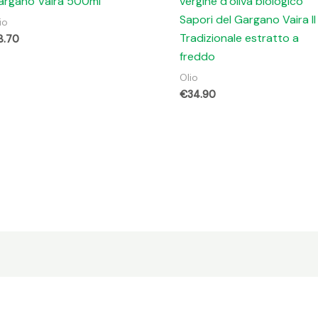
argano Vaira 500ml
vergine d’oliva biologico
Sapori del Gargano Vaira Il
io
Tradizionale estratto a
8.70
freddo
Olio
€
34.90