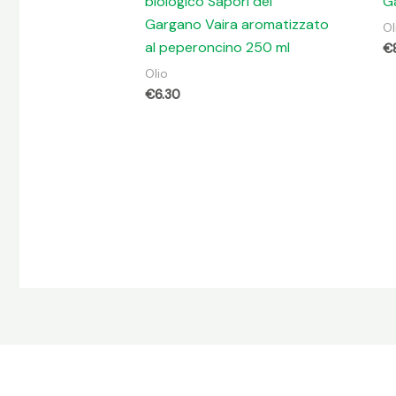
biologico Sapori del
G
Gargano Vaira aromatizzato
Ol
al peperoncino 250 ml
€
Olio
€
6.30