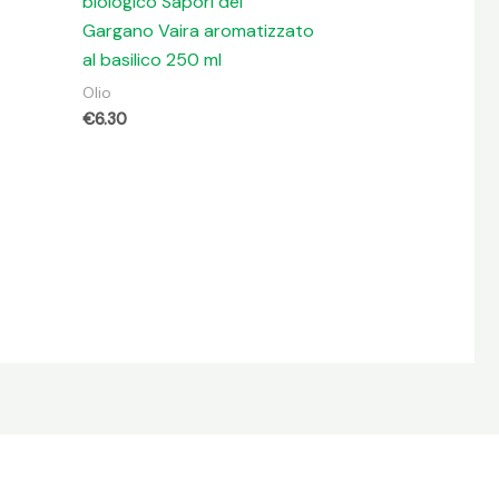
biologico Sapori del
Gargano Vaira aromatizzato
al basilico 250 ml
Olio
€
6.30