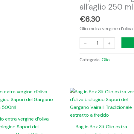
biologico
all’aglio 250 ml
Sapori
€
6.30
del
Gargano
Olio extra vergine d’oliv
Vaira
-
+
aromatizzato
all'aglio
250
Categoria:
Olio
ml
quantità
io extra vergine d’oliva
ologico Sapori del
Bag in Box 3lt Olio extra