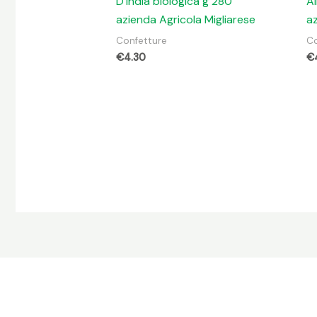
D’India biologica g 280
Al
azienda Agricola Migliarese
az
Confetture
Co
€
4.30
€