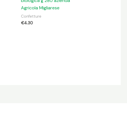
biologica g 280 azienda
Agricola Migliarese
Confetture
€
4.30