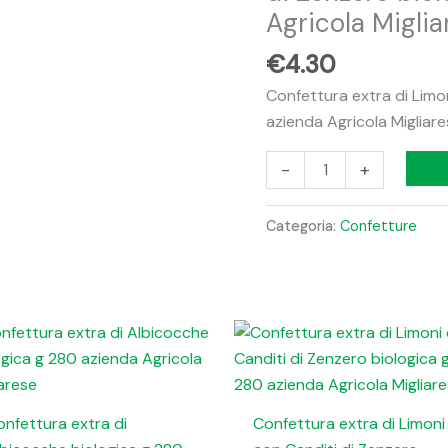
con
Agricola Miglia
Canditi
€
4.30
di
Zenzero
Confettura extra di Limo
biologica
azienda Agricola Migliar
g
-
+
280
azienda
Agricola
Categoria:
Confetture
Migliarese
quantità
nfettura extra di
Confettura extra di Limoni