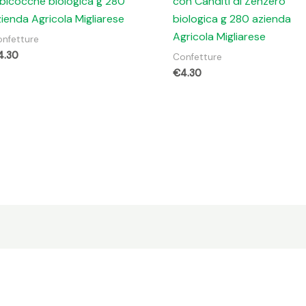
bicocche biologica g 280
con Canditi di Zenzero
ienda Agricola Migliarese
biologica g 280 azienda
Agricola Migliarese
nfetture
4.30
Confetture
€
4.30