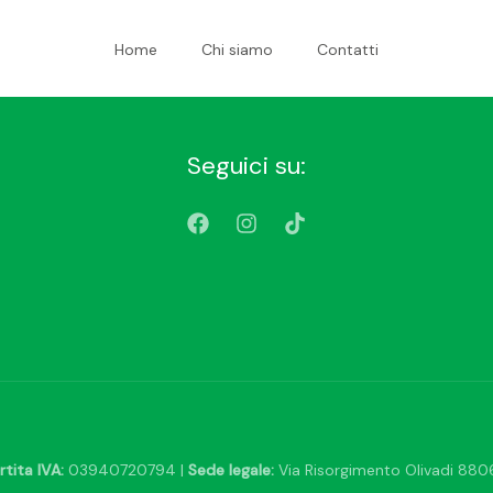
Home
Chi siamo
Contatti
Seguici su:
rtita IVA:
03940720794 |
Sede legale:
Via Risorgimento Olivadi 8806